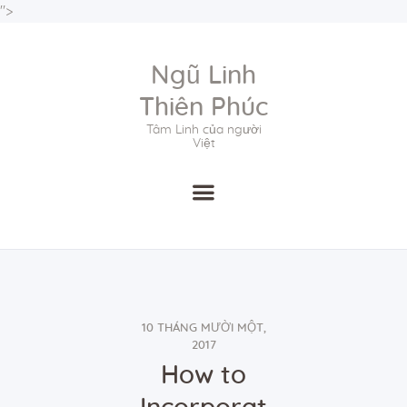
">
Ngũ Linh
Thiên Phúc
Tâm Linh của người
Trang chủ
Việt
Câu chuyện thương hiệu
Danh sách cửa hàng
Sản phẩm
Kiến thức
Liên hệ
.
.
10 THÁNG MƯỜI MỘT,
.
2017
How to
.
.