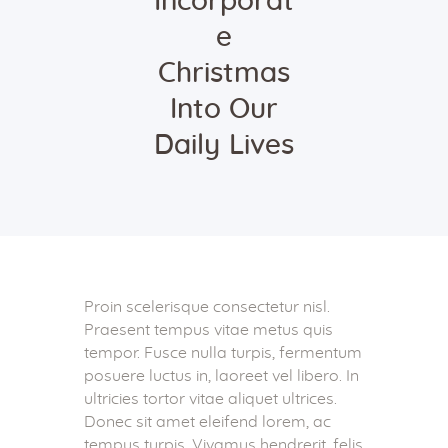
Incorporat
e
Christmas
Into Our
Daily Lives
Proin scelerisque consectetur nisl.
Praesent tempus vitae metus quis
tempor. Fusce nulla turpis, fermentum
posuere luctus in, laoreet vel libero. In
ultricies tortor vitae aliquet ultrices.
Donec sit amet eleifend lorem, ac
tempus turpis. Vivamus hendrerit, felis